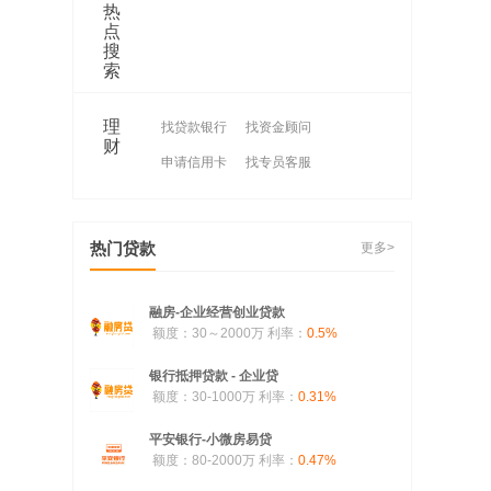
热
点
搜
索
理
找贷款银行
找资金顾问
财
申请信用卡
找专员客服
热门贷款
更多>
融房-企业经营创业贷款
额度：30～2000万
利率：
0.5%
银行抵押贷款 - 企业贷
额度：30-1000万
利率：
0.31%
平安银行-小微房易贷
额度：80-2000万
利率：
0.47%