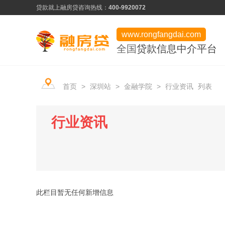
贷款就上融房贷
咨询热线：
400-9920072
www.rongfangdai.com
全国
贷款信息中介平台
产品类型
服务市场
平台学堂
首页
>
深圳站
>
金融学院
>
行业资讯
列表
信用贷款
热门申请推荐
行业资讯
房产贷款
信用为凭、最快当天下款
行业资讯
常见问题
用卡攻略
企业贷款
低门槛、快速审批
资料下载
企业贷款
此栏目暂无任何新增信息