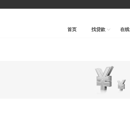
首页
找贷款
在线
房产贷款
汽车贷款
汽车贷款
信用贷款
快速审批、条件宽松
贷款到、车照开、当天到账
平台公告
新手贷款
在线贷款
帮我推荐
在线申请、在线放款
融房帮您选择最合适贷款新品
行业新闻