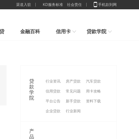
渠道入驻
KD服务标准
社会责任
手机款到网
贷
金融百科
信用卡
贷款学院
行业解决方案
新手指引
民生银行微型贷款申请要求
新手贷款小常识，我们应该办多少张卡合适
申请贷款小技巧，节省利息,你造吗？
兴业银行经营贷款“兴业兴惠
贷款想贷就能贷？来看看你具不具体这些条件吧
贷
行业资讯
房产贷款
汽车贷款
贷”申请要求
兴业银行个人消费贷款“兴闪
刚接触贷款要怎么样计算贷款利息
款
信用贷款
常见问题
用卡攻略
学
谈一谈这些群体不适合办理消费贷款
贷”申请要求
兴业银行个人经营贷款“经营兴
院
平台公告
新手贷款
资料下载
闪贷”申请要求
企业贷款
行业新闻
产
品