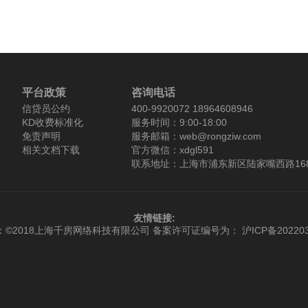
平台政策
咨询电话
信贷员公约
400-9920072 18964608946
KD收费标准化
服务时间：9:00-18:00
免责声明
服务邮箱：web@rongziw.com
相关文档下载
官方微信：xdgl591
联系地址：上海市浦东新区陆家嘴西路168
友情链接:
：©2018上海千房网络科技有限公司
备案许可证编号为： 沪ICP备202203